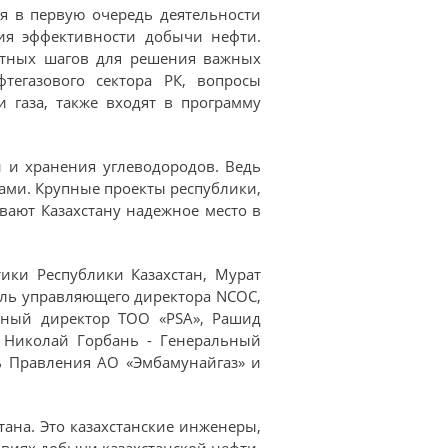
я в первую очередь деятельности
ия эффективности добычи нефти.
ретных шагов для решения важных
тегазового сектора РК, вопросы
 газа, также входят в программу
 и хранения углеводородов. Ведь
ами. Крупные проекты республики,
вают Казахстану надежное место в
ики Республики Казахстан, Мурат
ель управляющего директора NCOC,
льный директор ТОО «PSA», Рашид
, Николай Горбань - Генеральный
ь Правления АО «Эмбамунайгаз» и
тана. Это казахстанские инженеры,
овиях добычи казахстанской нефти.