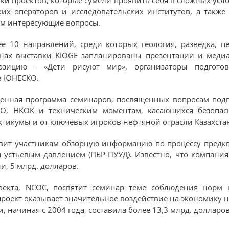
ких операторов и исследовательских институтов, а также
 им интересующие вопросы.
е 10 направлений, среди которых геология, разведка, пе
онах выставки KIOGE запланированы презентации и медиа
позицию - «Дети рисуют мир», организаторы подготов
в ЮНЕСКО.
енная программа семинаров, посвященных вопросам подго
, НКОК и техническим моментам, касающихся безопас
актикумы и от ключевых игроков нефтяной отрасли Казахста
вит участникам обзорную информацию по процессу предк
 устьевым давлением (ПБР-ПУУД). Известно, что компани
и, 5 млрд. долларов.
оекта, NCOC, посвятит семинар теме соблюдения норм к
проект оказывает значительное воздействие на экономику
и, начиная с 2004 года, составила более 13,3 млрд. долларо