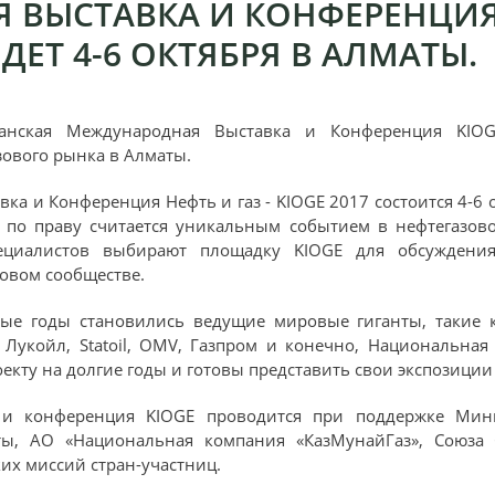
 ВЫСТАВКА И КОНФЕРЕНЦИЯ 
ДЕТ 4-6 ОКТЯБРЯ В АЛМАТЫ.
танская Международная Выставка и Конференция KIO
зового рынка в Алматы.
ка и Конференция Нефть и газ - KIOGE 2017 состоится 4-6 
 по праву считается уникальным событием в нефтегазов
ециалистов выбирают площадку KIOGE для обсуждени
ровом сообществе.
ые годы становились ведущие мировые гиганты, такие как
л, Лукойл, Statoil, OMV, Газпром и конечно, Национальна
кту на долгие годы и готовы представить свои экспозиции и
и конференция KIOGE проводится при поддержке Мини
аты, АО «Национальная компания «КазМунайГаз», Союза 
их миссий стран-участниц.