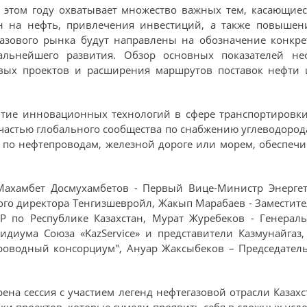
 этом году охватывает множество важных тем, касающиес
н на нефть, привлечения инвестиций, а также повышен
газового рынка будут направлены на обозначение конк
альнейшего развития. Обзор основных показателей неф
вых проектов и расширения маршрутов поставок нефти и
витие инновационных технологий в сфере транспортировки
 частью глобального сообщества по снабжению углеводород
 по нефтепроводам, железной дороге или морем, обеспечи
ахамбет Досмухамбетов - Первый Вице-Министр Энергет
ого директора Тенгизшевройл, Жакып Марабаев - Заместит
Р по Республике Казахстан, Мурат Журебеков - Генера
идиума Союза «KazService» и представители Казмунайгаз
роводный консорциум", Ануар Жаксыбеков – Председател
на сессия с участием легенд нефтегазовой отрасли Казахс
ки проектов, которые сумели проявить себя в сложных усл