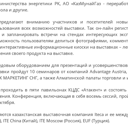
Министерства энергетики РК, АО «КазМунайГаз - перерабо
ола и другие.
предлагают вниманию участников и посетителей новы
зования всех возможностей выставки. Так он-лайн регист
 и запланировать встречи на стендах интересующих эк
озможность пользователям делиться фотографиями, коммен
; интерактивные информационные киоски на выставках – ле
ния своего продукта на выставке.
едовым оборудованием для презентаций и усовершенствов
ки пройдут 10 семинаров от компаний Advantage Austria, E
МАРКЕТИНГ СНГ, а также Алматинской палаты торговли и и
проходить в пяти павильонах КЦДС «Атакент» и состоять
ия. Конференция, включающая в себя восемь сессий, пройде
октября.
ются казахстанская выставочная компания Iteca и ее межд
ITE China (Китай), ITE Moscow (Россия), EUF (Турция).