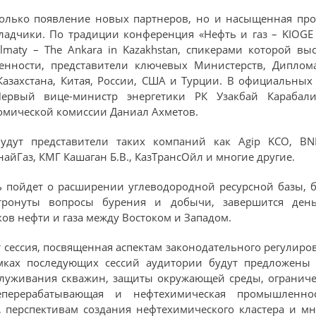
 только появление новых партнеров, но и насыщенная пр
адчики. По традиции конференция «Нефть и газ – KIOGE 
 Almaty – The Ankara in Kazakhstan, спикерами которой в
енности, представители ключевых Министерств, Диплом
Казахстана, Китая, России, США и Турции. В официальны
Первый вице-министр энергетики РК Узакбай Карабал
омической комиссии Даниал Ахметов.
дут представители таких компаний как Agip KCO, BNP 
унайГаз, КМГ Кашаган Б.В., КазТрансОйл и многие другие.
 пойдет о расширении углеводородной ресурсной базы, б
атронуты вопросы бурения и добычи, завершится ден
ов нефти и газа между Востоком и Западом.
 сессия, посвященная аспектам законодательного регулиро
мках последующих сессий аудитории будут предложены
служивания скважин, защиты окружающей среды, огранич
еперерабатывающая и нефтехимическая промышленнос
, перспективам создания нефтехимического кластера и мн