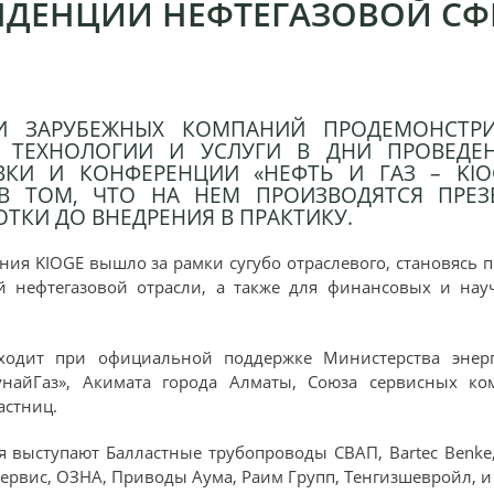
НДЕНЦИИ НЕФТЕГАЗОВОЙ СФ
 И ЗАРУБЕЖНЫХ КОМПАНИЙ ПРОДЕМОНСТР
 ТЕХНОЛОГИИ И УСЛУГИ В ДНИ ПРОВЕДЕН
КИ И КОНФЕРЕНЦИИ «НЕФТЬ И ГАЗ – KIOG
В ТОМ, ЧТО НА НЕМ ПРОИЗВОДЯТСЯ ПРЕ
ОТКИ ДО ВНЕДРЕНИЯ В ПРАКТИКУ.
ания KIOGE вышло за рамки сугубо отраслевого, становясь
й нефтегазовой отрасли, а также для финансовых и нау
ходит при официальной поддержке Министерства энерг
найГаз», Акимата города Алматы, Союза сервисных комп
астниц.
выступают Балластные трубопроводы СВАП, Bartec Benke, C
сервис, ОЗНА, Приводы Аума, Раим Групп, Тенгизшевройл, и 