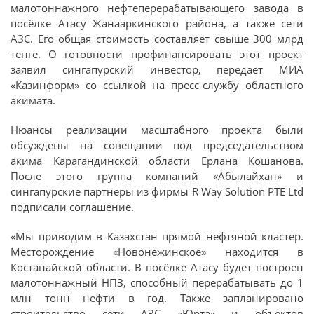
малотоннажного нефтеперерабатывающего завода в
посёлке Атасу Жанааркинского района, а также сети
АЗС. Его общая стоимость составляет свыше 300 млрд
тенге. О готовности профинансировать этот проект
заявил сингапурский инвестор, передает МИА
«Казинформ» со ссылкой на пресс-службу областного
акимата.
Нюансы реализации масштабного проекта были
обсуждены на совещании под председательством
акима Карагандинской области Ерлана Кошанова.
После этого группа компаний «Абылайхан» и
сингапурские партнёры из фирмы R Way Solution PTE Ltd
подписали соглашение.
«Мы приводим в Казахстан прямой нефтяной кластер.
Месторождение «Новонежинское» находится в
Костанайской области. В посёлке Атасу будет построен
малотоннажный НПЗ, способный перерабатывать до 1
млн тонн нефти в год. Также запланировано
строительство сети АЗС «Юрта» и объектов