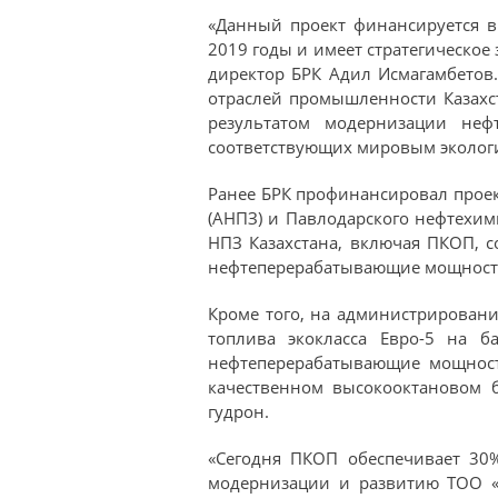
«Данный проект финансируется в
2019 годы и имеет стратегическое
директор БРК Адил Исмагамбетов
отраслей промышленности Казахс
результатом модернизации нефт
соответствующих мировым экологи
Ранее БРК профинансировал прое
(АНПЗ) и Павлодарского нефтехим
НПЗ Казахстана, включая ПКОП, с
нефтеперерабатывающие мощности т
Кроме того, на администрирован
топлива экокласса Евро-5 на б
нефтеперерабатывающие мощност
качественном высокооктановом б
гудрон.
«Сегодня ПКОП обеспечивает 30%
модернизации и развитию ТОО «