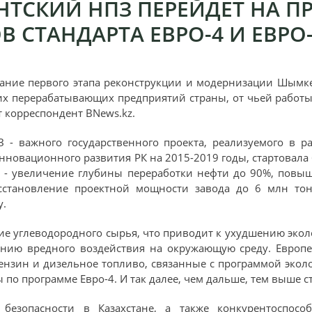
ТСКИЙ НПЗ ПЕРЕЙДЕТ НА П
 СТАНДАРТА ЕВРО-4 И ЕВРО
чание первого этапа реконструкции и модернизации Шымк
ших перерабатывающих предприятий страны, от чьей работ
т корреспондент BNews.kz.
- важного государственного проекта, реализуемого в р
овационного развития РК на 2015-2019 годы, стартовала 6
й - увеличение глубины переработки нефти до 90%, повы
восстановление проектной мощности завода до 6 млн то
у.
ие углеводородного сырья, что приводит к ухудшению эколо
ию вредного воздействия на окружающую среду. Европе
нзин и дизельное топливо, связанные с программой эколог
по программе Евро-4. И так далее, чем дальше, тем выше с
 безопасности в Казахстане, а также конкурентоспосо