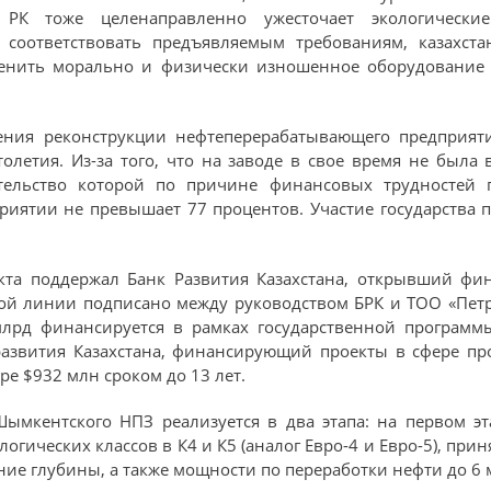
о РК тоже целенаправленно ужесточает экологическ
 соответствовать предъявляемым требованиям, казахста
менить морально и физически изношенное оборудование 
ения реконструкции нефтеперерабатывающего предприят
олетия. Из-за того, что на заводе в свое время не была
оительство которой по причине финансовых трудностей 
риятии не превышает 77 процентов. Участие государства 
екта поддержал Банк Развития Казахстана, открывший ф
ой линии подписано между руководством БРК и ТОО «Петро
млрд финансируется в рамках государственной программ
 развития Казахстана, финансирующий проекты в сфере п
ре $932 млн сроком до 13 лет.
ымкентского НПЗ реализуется в два этапа: на первом эт
огических классов в К4 и К5 (аналог Евро-4 и Евро-5), при
ие глубины, а также мощности по переработки нефти до 6 м