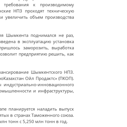
ие требования к производимому
нские НПЗ проходят техническую
и увеличить объем производства
ия Шымкента поднимался не раз,
 введена в эксплуатацию установка
пришлось заморозить, выработка
позволит предприятию решить, как
инансирование Шымкентского НПЗ.
Казахстан Ойл Продактс» (ПКОП).
ы индустриально-инновационного
ромышленности и инфраструктуры,
апе планируется наладить выпуск
нятых в странах Таможенного союза.
лн тонн с 5,250 млн тонн в год.