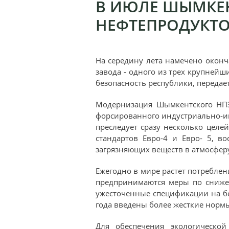
В ИЮЛЕ ШЫМКЕН
НЕФТЕПРОДУКТОВ
На середину лета намечено окон
завода - одного из трех крупней
безопасность республики, передае
Модернизация Шымкентского НПЗ 
форсированного индустриально-инн
преследует сразу несколько целе
стандартов Евро-4 и Евро- 5, 
загрязняющих веществ в атмосфер
Ежегодно в мире растет потреблен
предпринимаются меры по снижен
ужесточенные спецификации на бе
года введены более жесткие нормы 
Для обеспечения экологической