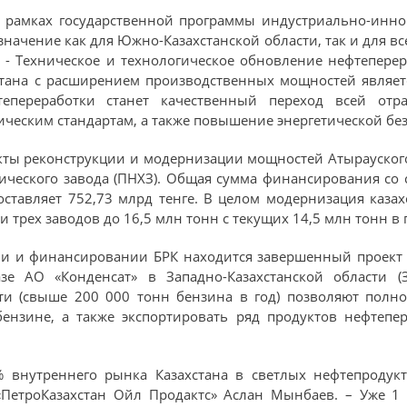
 рамках государственной программы индустриально-инно
 значение как для Южно-Казахстанской области, так и для в
. - Техническое и технологическое обновление нефтепер
тана с расширением производственных мощностей являет
епереработки станет качественный переход всей отр
ческим стандартам, а также повышение энергетической без
кты реконструкции и модернизации мощностей Атырауског
ического завода (ПНХЗ). Общая сумма финансирования со
оставляет 752,73 млрд тенге. В целом модернизация каза
рех заводов до 16,5 млн тонн с текущих 14,5 млн тонн в г
ии и финансировании БРК находится завершенный проект 
азе АО «Конденсат» в Западно-Казахстанской области (
и (свыше 200 000 тонн бензина в год) позволяют полно
ензине, а также экспортировать ряд продуктов нефтепере
 внутреннего рынка Казахстана в светлых нефтепродукт
ПетроКазахстан Ойл Продактс» Аслан Мынбаев. – Уже 1