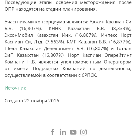
Последующие этапы освоения месторождения после
ОПР находятся на стадии планирования.
Участниками консорциума являются: Аджип Каспиан Си
Б.В. (16,807%), КННК Казахстан Б.В. (8,333%),
ЭксонМобил Казахстан Инк. (16,807%), Инпекс Норт
Каспиан Си, Лтд. (7,563%), КМГ Кашаган Б.В. (16,877%),
Шелл Казахстан Девелопмент Б.В. (16,807%) и Тоталь
ЭиП Казахстан (16,807%). Норт Каспиан Оперейтинг
Компани Н.В. является уполномоченным Оператором
от имени Подрядных Компаний по деятельности,
осуществляемой в соответствии с СРПСК.
Источник
Создано
22 ноября 2016
.