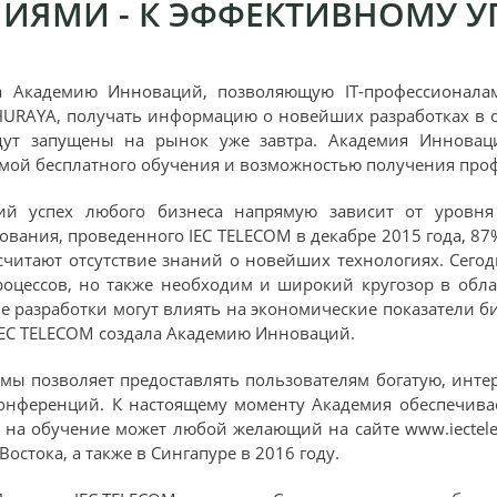
ИЯМИ - К ЭФФЕКТИВНОМУ 
а Академию Инноваций, позволяющую IТ-профессионала
HURAYA, получать информацию о новейших разработках в о
дут запущены на рынок уже завтра. Академия Инноваци
мой бесплатного обучения и возможностью получения проф
ий успех любого бизнеса напрямую зависит от уровн
ования, проведенного IEC TELECOM в декабре 2015 года, 8
считают отсутствие знаний о новейших технологиях. Сего
роцессов, но также необходим и широкий кругозор в обла
 разработки могут влиять на экономические показатели би
 IEC TELECOM создала Академию Инноваций.
рмы позволяет предоставлять пользователям богатую, инт
нференций. К настоящему моменту Академия обеспечивает
у на обучение может любой желающий на сайте www.iecte
остока, а также в Сингапуре в 2016 году.