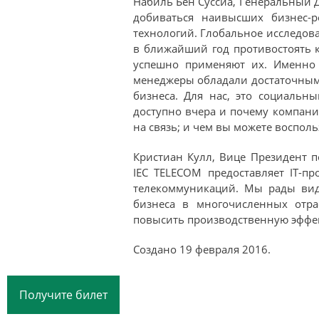
Набиль Бен Суссиа, Генеральный Д
добиваться наивысших бизнес-р
технологий. Глобальное исследова
в ближайший год противостоять 
успешно применяют их. Именно 
менеджеры обладали достаточным
бизнеса. Для нас, это социальн
доступно вчера и почему компани
на связь; и чем вы можете воспол
Кристиан Кулл, Вице Президент 
IEC TELECOM предоставляет IT-п
телекоммуникаций. Мы рады вид
бизнеса в многочисленных отра
повысить производственную эффек
Создано
19 февраля 2016
.
Получите билет