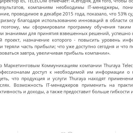
иректор IEC TELECOM отмечает: «Сегодня, для того, чтобы 
езультатов, компаниям необходимы IТ-менеджеры, по
ние, проводимое в декабре 2015 года, показало, что 53%
кризису благодаря использованию инноваций в области св
поэтому, мы сформировали программу обучения таким
и знаниями для принятия взвешенных решений, успешно о
ый проект, назначение которого - повысить уровень ин
и теряли часть прибыли; что уже доступно сегодня и что 
ьзоваться завтра, увеличивая прибыль компании».
по Маркетинговым Коммуникациям компании Thuraya Teleco
рофессионалам доступ к необходимой им информации о 
еть, что продукция и услуги Thuraya находят применен
слях. Возможность IT-менеджеров применить на практ
тивность и доходы, а также предоставит больше гибкости 