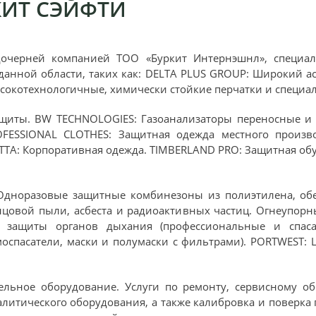
ИТ СЭЙФТИ
дочерней компанией ТОО «Буркит Интернэшнл», специа
данной области, таких как: DELTA PLUS GROUP: Широкий а
сокотехнологичные, химически стойкие перчатки и специал
щиты. BW TECHNOLOGIES: Газоанализаторы переносные и
OFESSIONAL CLOTHES: Защитная одежда местного произво
TA: Корпоративная одежда. TIMBERLAND PRO: Защитная обув
Одноразовые защитные комбинезоны из полиэтилена, об
нцовой пыли, асбеста и радиоактивных частиц. Огнеупор
ва защиты органов дыхания (профессиональные и спас
спасатели, маски и полумаски с фильтрами). PORTWEST: 
ельное оборудование. Услуги по ремонту, сервисному о
алитического оборудования, а также калибровка и поверка