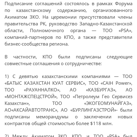
Подписание соглашений состоялось в рамках Форума
по казахстанскому содержанию, организованного
Акиматом ЗКО. На церемонии присутствовали члены
правительства РК, руководство Западно-Казахстанской
области, Полномочного органа — ТОО «PSA»,
компаний-партнеров по КПО, а также представители
бизнес-сообщества региона.
В частности, КПО были подписаны следующие
совместные соглашения о сотрудничестве:
1) С девятью казахстанскими компаниями — ТОО
«БАТЫС КАЗАХСТАН КУАТ СЕРВИС», ТОО «CAIH Power»,
ТОО «РАУАННАЛКО», АО «КАЗБУРГАЗ», АО
«МОНТАЖСПЕЦСТРОЙ», ТОО «Петролеум Гео Сервисез
Казахстан», ТОО «ЭКОГЕОМУНАЙГАЗ»,
АО«АКСАЙАВТОТРАНС», АО «БУРЛИНГАЗСТРОЙ»- были
подписаны меморандумы о заключении новых
контрактов общей стоимостью более $118 млн.
2) Между Акиматом ЗКО, КПО, и ТОО «PSA» был