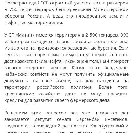
После распада СССР огромный участок земли размером
в 750 тысяч гектаров был арендован Министерством
обороны России. А ведь это плодородные земли и
нефтяные месторождения.
У СП «Матин» имеется территория в 2 500 гектаров, 990
из которых находится в зоне Тайсойганского полигона.
Из-за этого не производятся разведочные бурения. Если
с указанных территорий снимут статус полигона, то это
даст казахстанским нефтяникам значительный прирост
запасов «черного золота». Кроме того, владельцы
чабанских хозяйств не могут получить официальные
документы на свое жилье, так как находятся на
территории российского полигона. Более того,
крестьянские хозяйства даже не могут получить
кредиты для развития своего фермерского дела.
Решением этих вопросов вот уже несколько лет
занимается депутат сената Сарсенбай Енсегенов.
Недавно он в очередной раз посетил Кзылкугиснкий и
Индерский районы, где встречался с местными