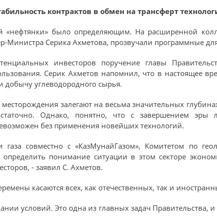
табильность контрактов в обмен на трансферт технолог
й «нефтянки» было определяющим. На расширенной колл
ер-Министра Серика Ахметова, прозвучали программные для
тенциальных инвесторов поручение главы Правительс
ользования. Серик Ахметов напомнил, что в настоящее вре
 и добычу углеводородного сырья.
е месторождения залегают на весьма значительных глубин
статочно. Однако, понятно, что с завершением эры л
невозможен без применения новейших технологий.
 газа совместно с «КазМунайГазом», Комитетом по гео
я определить понимание ситуации в этом секторе эконо
торов, - заявил С. Ахметов.
еремены касаются всех, как отечественных, так и иностран
ании условий. Это одна из главных задач Правительства, и