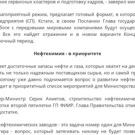
е сервисных кластеров и подготовку кадров, - заверил ми
агоприятный режим, предлагает готовый формат, в котор
едприятия (СП). Кстати, в своем Послании Глава госуда
аботе с передовыми мировыми компаниями будут осущест
. Все это найдет отражение и в новом варианте Кон
рочный период.
Нефтехимия - в приоритете
ет достаточные запасы нефти и газа, которых хватит на дес
быть не только надежным поставщиком сырья, но и самой 
оэтому уже давно поднимается вопрос о развитии нефт
одит в приоритетный список мероприятий для Министерства 
р-Министр Серик Ахметов, строительство нефтехимич
отке второй пятилетки ГП ФИИР. Глава Правительства отм
остатке.
 нефтехимических заводов - это задача номер один для Мини
тера - вопрос, который затягивать никому не будет позв