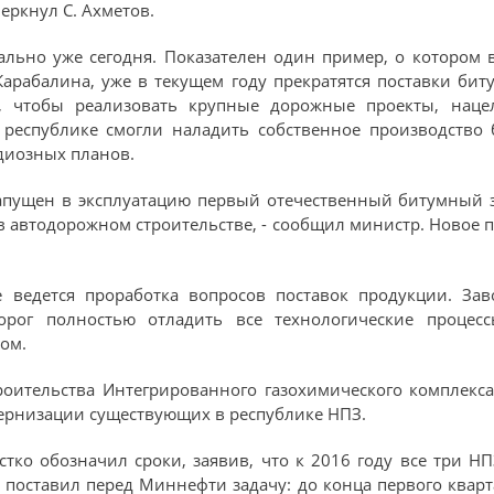
еркнул С. Ахметов.
ально уже сегодня. Показателен один пример, о котором
Карабалина, уже в текущем году прекратятся поставки бит
у, чтобы реализовать крупные дорожные проекты, наце
в республике смогли наладить собственное производство 
диозных планов.
запущен в эксплуатацию первый отечественный битумный 
в автодорожном строительстве, - сообщил министр. Новое 
 ведется проработка вопросов поставок продукции. Зав
орог полностью отладить все технологические процес
ом.
оительства Интегрированного газохимического комплекса
ернизации существующих в республике НПЗ.
стко обозначил сроки, заявив, что к 2016 году все три 
 поставил перед Миннефти задачу: до конца первого кварт