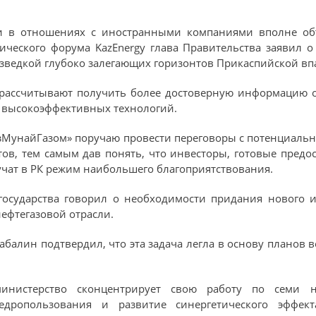
ки в отношениях с иностранными компаниями вполне об
ического форума KazEnergy глава Правительства заявил 
разведкой глубоко залегающих горизонтов Прикаспийской в
 рассчитывают получить более достоверную информацию о
 высокоэффективных технологий.
азМунайГазом» поручаю провести переговоры с потенциаль
етов, тем самым дав понять, что инвесторы, готовые предо
учат в РК режим наибольшего благоприятствования.
государства говорил о необходимости придания нового и
ефтегазовой отрасли.
балин подтвердил, что эта задача легла в основу планов в
министерство сконцентрирует свою работу по семи н
дропользования и развитие синергетического эффект