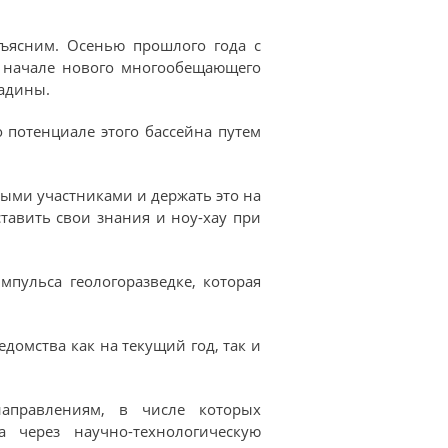
ъясним. Осенью прошлого года с
о начале нового многообещающего
падины.
 потенциале этого бассейна путем
ными участниками и держать это на
ставить свои знания и ноу-хау при
мпульса геологоразведке, которая
едомства как на текущий год, так и
аправлениям, в числе которых
а через научно-технологическую