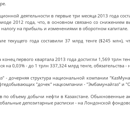
ре.
ионной деятельности в первые три месяца 2013 года соста
иоде 2012 года, что, в основном связано со снижением 
о налогу на прибыль и изменениями в оборотном капитале.
але текущего года составили 37 млрд тенге ($245 млн), 
конец первого квартала 2013 года достигли 1,569 трлн тен
 на 0,03% - до 1 трлн 337,324 млрд тенге, обязательства - н
з" - дочерняя структура национальной компании "КазМунай
фтедобывающих "дочек" нацкомпании - "Эмбамунайгаз" и "
ов по объему добычи нефти в Казахстане. Обыкновенные а
лобальные депозитарные расписки - на Лондонской фондов