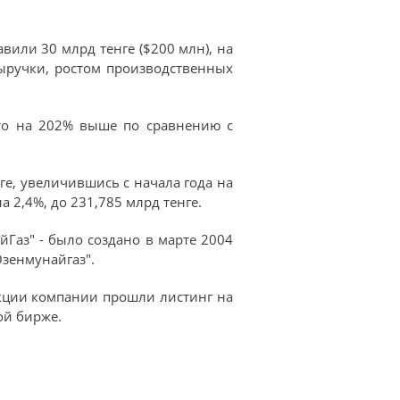
вили 30 млрд тенге ($200 млн), на
выручки, ростом производственных
что на 202% выше по сравнению с
ге, увеличившись с начала года на
а 2,4%, до 231,785 млрд тенге.
Газ" - было создано в марте 2004
Озенмунайгаз".
кции компании прошли листинг на
ой бирже.