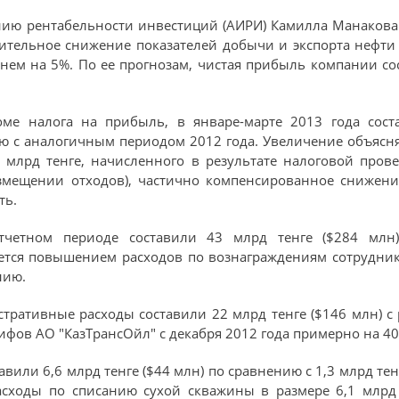
нию рентабельности инвестиций (АИРИ) Камилла Манакова 
тельное снижение показателей добычи и экспорта нефти в
ем на 5%. По ее прогнозам, чистая прибыль компании сос
роме налога на прибыль, в январе-марте 2013 года сост
 с аналогичным периодом 2012 года. Увеличение объясняе
 млрд тенге, начисленного в результате налоговой прове
азмещении отходов), частично компенсированное снижен
ть.
тчетном периоде составили 43 млрд тенге ($284 млн)
ется повышением расходов по вознаграждениям сотрудник
нию.
тративные расходы составили 22 млрд тенге ($146 млн) с 
фов АО "КазТрансОйл" с декабря 2012 года примерно на 40
авили 6,6 млрд тенге ($44 млн) по сравнению с 1,3 млрд те
асходы по списанию сухой скважины в размере 6,1 млрд 