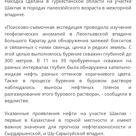
Находка сделана в Туркестанской области на участке
Шакпак в породах палеозойского возраста в межгорной
впадине.
«Поисково-съёмочная экспедиция проводила изучение
геофизических аномалий в Леонтьевской впадине
Большого Каратау для обнаружения залежей бокситов
и связанных с ними свинца, цинка и редких земель. С
этой целью выполнялось бурение скважин глубиной до
300 метров. В 11 из 39 пробуренных скважин на
разных интервалах глубин была обнаружена капельно-
жидкая нефть разных оттенков коричневого цвета.
Также в процессе бурения в буровом растворе
наблюдались выносы нефтяных плёнок и
разгазирование этого бурового раствора», - сообщили в
ведомстве.
Указанные проявления нефти на участке Шакпак -
первые в Казахстане в горной местности и имеют
важное значение для прогноза нефтегазоносности и
Сырдарьинской, и Шу-Сарысуйской впадин.