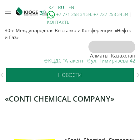
KZ
RU
EN
+7 771 258 34 34, +7 727 258 34 34
|
КОНТАКТЫ
30-я Международная Выставка и Конференция «Нефть
и Газ»
Алматы, Казахстан
КЦДС "Атакент"
ул. Тимирязева 42
НОВОСТИ
«CONTI CHEMICAL COMPANY»
«Conti Chemical Company»
,