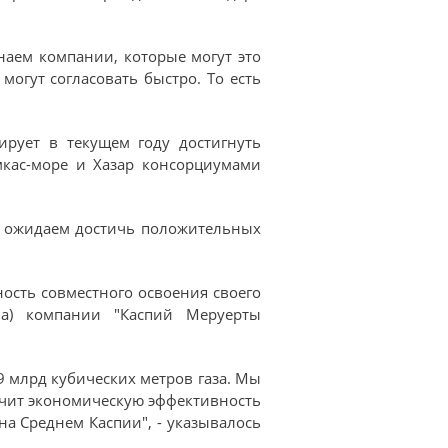
знаем компании, которые могут это
огут согласовать быстро. То есть
ирует в текущем году достигнуть
кас-море и Хазар консорциумами
мы ожидаем достичь положительных
ность совместного освоения своего
на) компании "Каспий Меруерты
9 млрд кубических метров газа. Мы
печит экономическую эффективность
а Среднем Каспии", - указывалось