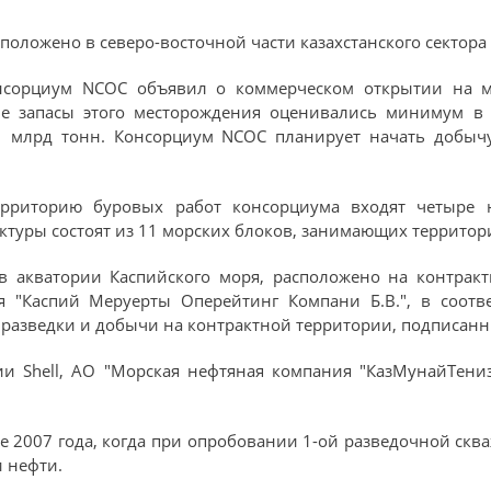
оложено в северо-восточной части казахстанского сектора
сорциум NCOC объявил о коммерческом открытии на м
ие запасы этого месторождения оценивались минимум в 
1 млрд тонн. Консорциум NCOC планирует начать добыч
ерриторию буровых работ консорциума входят четыре н
уктуры состоят из 11 морских блоков, занимающих территори
в акватории Каспийского моря, расположено на контракт
 "Каспий Меруерты Оперейтинг Компани Б.В.", в соотв
 разведки и добычи на контрактной территории, подписанн
 Shell, АО "Морская нефтяная компания "КазМунайТениз"
е 2007 года, когда при опробовании 1-ой разведочной ск
 нефти.