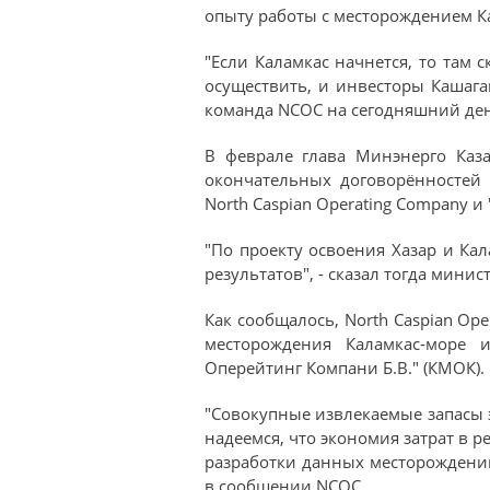
опыту работы с месторождением К
"Если Каламкас начнется, то там 
осуществить, и инвесторы Кашага
команда NCOC на сегодняшний день
В феврале глава Минэнерго Каза
окончательных договорённостей
North Caspian Operating Company 
"По проекту освоения Хазар и Ка
результатов", - сказал тогда минист
Как сообщалось, North Caspian Op
месторождения Каламкас-море 
Оперейтинг Компани Б.В." (КМОК).
"Совокупные извлекаемые запасы э
надеемся, что экономия затрат в 
разработки данных месторождений
в сообщении NCOC.