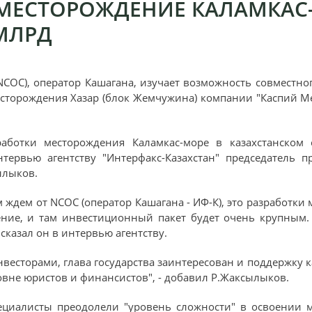
МЕСТОРОЖДЕНИЕ КАЛАМКАС
 МЛРД
(NCOC), оператор Кашагана, изучает возможность совместн
сторождения Хазар (блок Жемчужина) компании "Каспий М
аботки месторождения Каламкас-море в казахстанском 
нтервью агентству "Интерфакс-Казахстан" председатель 
ылыков.
 ждем от NCOC (оператор Кашагана - ИФ-К), это разработки
ние, и там инвестиционный пакет будет очень крупным
 сказал он в интервью агентству.
весторами, глава государства заинтересован и поддержку
ровне юристов и финансистов", - добавил Р.Жаксылыков.
пециалисты преодолели "уровень сложности" в освоении 