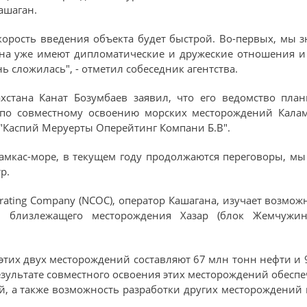
ашаган.
скорость введения объекта будет быстрой. Во-первых, мы 
на уже имеют дипломатические и дружеские отношения и м
 сложилась", - отметил собеседник агентства.
хстана Канат Бозумбаев заявил, что его ведомство план
 по совместному освоению морских месторождений Калам
и "Каспий Меруерты Оперейтинг Компани Б.В".
ламкас-море, в текущем году продолжаются переговоры, 
р.
erating Company (NCOC), оператор Кашагана, изучает возмож
и близлежащего месторождения Хазар (блок Жемчужи
тих двух месторождений составляют 67 млн тонн нефти и 
результате совместного освоения этих месторождений обес
, а также возможность разработки других месторождений н