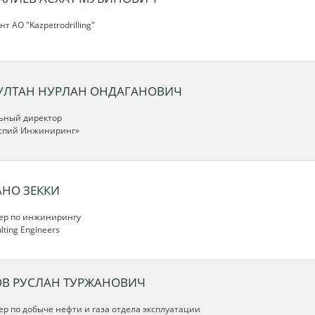
т АО "Kazpetrodrilling"
УЛТАН НУРЛАН ОНДАГАНОВИЧ
ьный директор
спий Инжиниринг»
АНО ЗЕККИ
р по инжинирингу
lting Engineers
ОВ РУСЛАН ТУРЖАНОВИЧ
р по добыче нефти и газа отдела эксплуатации