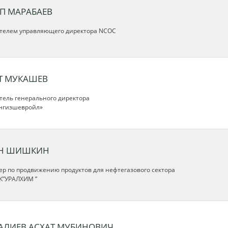
П МАРАБАЕВ
телем управляющего директора NCOC
Т МУКАШЕВ
тель генерального директора
нгизшевройл»
Н ШИШКИН
р по продвижению продуктов для нефтегазового сектора
К”УРАЛХИМ ”
АЛИЕВ АСХАТ МУБИНОВИЧ