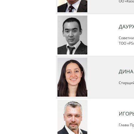
ОО «Каз
ДАУР
Советни
ТОО «PS
ДИНА
Старщий
ИГОР
Глава П