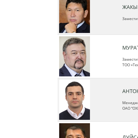
ЖАКЫ
Замести
МУРА
Замести
ТОО «Те
АНТО
Менедже
ОАО “ОХ
ДУЙС