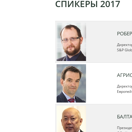
СПИКЕРЫ 2017
РОБЕ
Директо
S&P Globa
АГРИ
Директор
Европей
БАЛТ
Президе