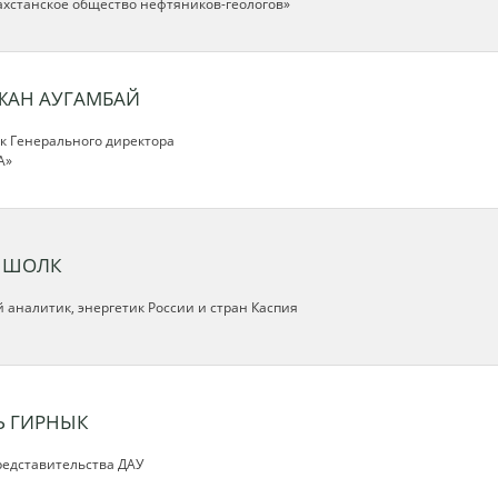
ахстанское общество нефтяников-геологов»
ЖАН АУГАМБАЙ
к Генерального директора
A»
 ШОЛК
 аналитик, энергетик России и стран Каспия
Ь ГИРНЫК
редставительства ДАУ