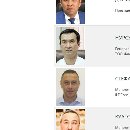
Президен
НУРС
Генерал
ТОО «Ка
СТЕФ
Менедже
ILF Consu
КУАТ
Менедже