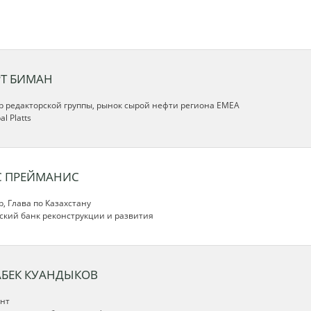
РТ БИМАН
р редакторской группы, рынок сырой нефти региона EMEA
l Platts
С ПРЕЙМАНИС
, Глава по Казахстану
ский банк реконструкции и развития
АБЕК КУАНДЫКОВ
нт