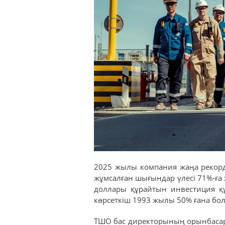
2025 жылы компания жаңа рекорд о
жұмсалған шығындар үлесі 71%-ға 
доллары құрайтын инвестиция құ
көрсеткіш 1993 жылы 50% ғана бо
ТШО бас директорының орынбасар