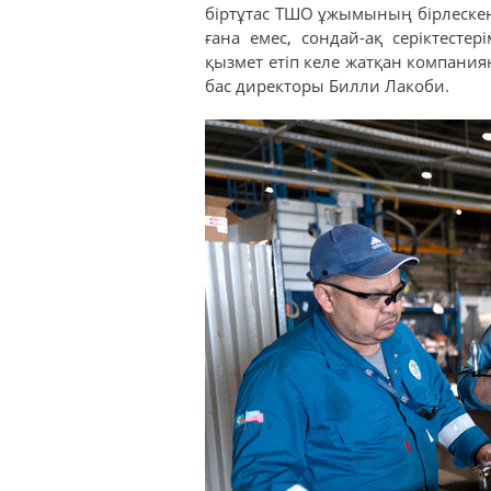
біртұтас ТШО ұжымының бірлескен
ғана емес, сондай-ақ серіктесте
қызмет етіп келе жатқан компания
бас директоры Билли Лакоби.