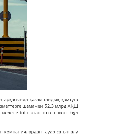
ің арқасында қазақстандық қамтуға
қызметтерге шамамен 52,3 млрд АҚШ
иеленетінін атап өткен жөн, бұл
 компаниялардан тауар сатып алу