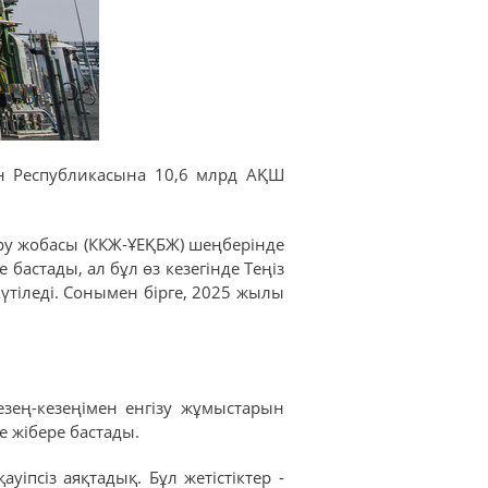
ан Республикасына 10,6 млрд АҚШ
ру жобасы (ККЖ-ҰЕҚБЖ) шеңберінде
бастады, ал бұл өз кезегінде Теңіз
тіледі. Сонымен бірге, 2025 жылы
зең-кезеңімен енгізу жұмыстарын
е жібере бастады.
іпсіз аяқтадық. Бұл жетістіктер -