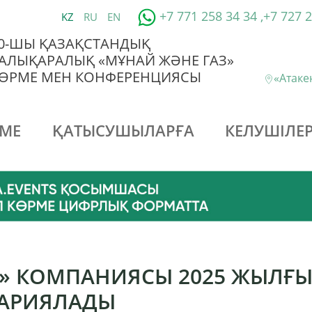
+7 771 258 34 34 ,+7 727 
KZ
RU
EN
0-ШЫ ҚАЗАҚСТАНДЫҚ
АЛЫҚАРАЛЫҚ «МҰНАЙ ЖӘНЕ ГАЗ»
ӨРМЕ МЕН КОНФЕРЕНЦИЯСЫ
«Атак
МЕ
ҚАТЫСУШЫЛАРҒА
КЕЛУШІЛЕР
» КОМПАНИЯСЫ 2025 ЖЫЛҒЫ
ЖАРИЯЛАДЫ