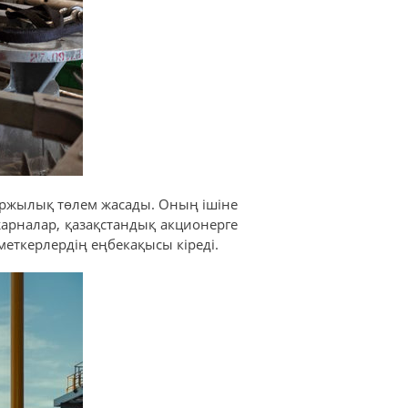
аржылық төлем жасады. Оның ішіне
жарналар, қазақстандық акционерге
зметкерлердің еңбекақысы кіреді.