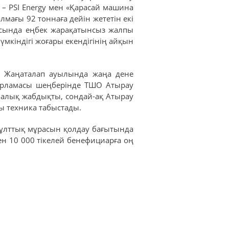
я – PSI Energy мен «Қарасай машина
лмағы 92 тоннаға дейін жететін екі
ясында еңбек жарақатынсыз жалпы
мкіндігі жоғары екендігінің айқын
е Жаңаталап ауылында жаңа дене
дарламасы шеңберінде ТШО Атырау
налық жабдықты, сондай-ақ Атырау
ы техника табыстады.
 ұлттық мұрасын қолдау бағытында
н 10 000 тікелей бенефициарға оң