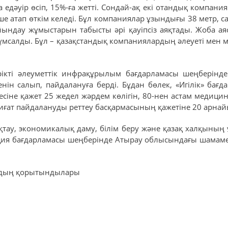
едәуір өсіп, 15%-ға жетті. Сондай-ақ екі отандық компани
ше атап өткім келеді. Бұл компаниялар ұзындығы 38 метр, са
йындау жұмыстарын табысты әрі қауіпсіз аяқтады. Жоба а
мсалды. Бұл – қазақстандық компаниялардың әлеуеті мен мү
рікті әлеуметтік инфрақұрылым бағдарламасы шеңберінд
ін салып, пайдалануға берді. Бұдан бөлек, «Игілік» бағ
сіне қажет 25 жедел жәрдем көлігін, 80-нен астам медици
иғат пайдалануды реттеу басқармасының қажетіне 20 арнай
қтау, экономикалық даму, білім беру және қазақ халқының
иция бағдарламасы шеңберінде Атырау облысындағы шамаме
ылдың қорытындылары