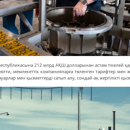
Республикасына 212 млрд АҚШ долларынан астам тікелей қ
ялти, мемлекеттік компанияларға төленген тарифтер мен 
ауарлар мен қызметтерді сатып алу, сондай-ақ жергілікті қы