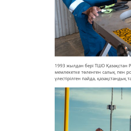
1993 жылдан бері ТШО Қазақстан 
мемлекетке төленген салық пен ро
үлестірілген пайда, қазақстандық т