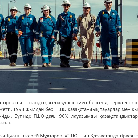
рнатты - отандық жеткізушілермен белсенді серіктестікт
жетті. 1993 жылдан бері ТШО қазақстандық тауарлар мен 
йды. Бүгінде TШO-дағы 96% лауазымды қазақстандықтар 
латын.
ы Қуанышкерей Мұхтаров: «ТШО-ның Қазақстанда тіркелген