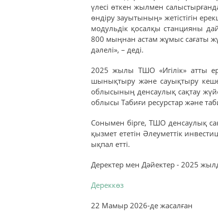
үлесі өткен жылмен салыстырғанда 
өндіру зауытының» жетістігін ерек
модульдік қосалқы станцияны да
800 мыңнан астам жұмыс сағаты жұ
дәлелі», – деді.
2025 жылы ТШО «Игілік» атты е
шынықтыру және сауықтыру кешен
облысының денсаулық сақтау жүйе
облысы Табиғи ресурстар және таб
Сонымен бірге, ТШО денсаулық са
қызмет ететін Әлеуметтік инвест
ықпал етті.
Деректер мен Дәйектер - 2025 ж
Дереккөз
22 Мамыр 2026
-де жасалған