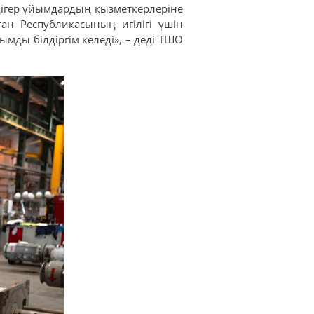
дігер ұйымдардың қызметкерлеріне
тан Республикасының игілігі үшін
мды білдіргім келеді», – деді ТШО