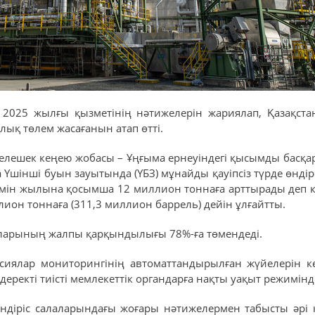
 2025 жылғы қызметінің нәтижелерін жариялап, Қазақст
ық төлем жасағанын атап өтті.
лешек кеңею жобасы – Ұңғыма ернеуіндегі қысымды басқа
 Үшінші буын зауытында (ҮБЗ) мұнайды қауіпсіз түрде өндіре 
мін жылына қосымша 12 миллион тоннаға арттырады деп кү
ион тоннаға (311,3 миллион баррель) дейін ұлғайтты.
ларының жалпы қарқындылығы 78%-ға төмендеді.
иялар мониторингінің автоматтандырылған жүйелерін ке
ректі тиісті мемлекеттік органдарға нақты уақыт режимінд
діріс салаларындағы жоғары нәтижелермен табысты әрі қау