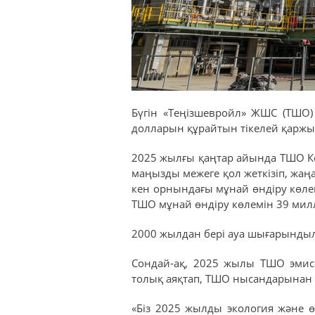
Бүгін «Теңізшевройл» ЖШС (ТШО)
долларын құрайтын тікелей қаржыл
2025 жылғы қаңтар айында ТШО Ке
маңызды межеге қол жеткізіп, жаңа
кен орнындағы мұнай өндіру көле
ТШО мұнай өндіру көлемін 39 милл
2000 жылдан бері ауа шығарынды
Сондай-ақ, 2025 жылы ТШО эмисс
толық аяқтап, ТШО нысандарынан де
«Біз 2025 жылды экология және өн