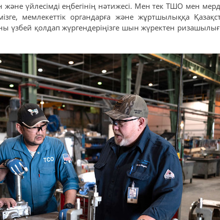
 және үйлесімді еңбегінің нәтижесі. Мен тек ТШО мен мер
рімізге, мемлекеттік органдарға және жұртшылыққа Қазақс
ны үзбей қолдап жүргендеріңізге шын жүректен ризашылығы