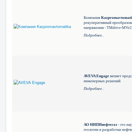
Компания
Kazpromavtomati
рекуперативный преобразов
напряжения - TMdrive-MVe2
Подробнее..
AVEVA Engage
меняет предс
инженерных решений
Подробнее..
АО НИПИнефтегаз
- это на
геологии и разработки нефт