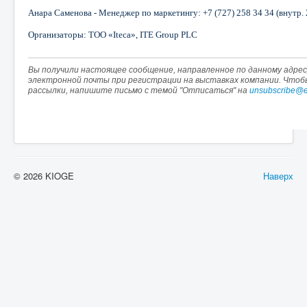
Анара Саменова - Менеджер по маркетингу:
+7
(727)
258
34
34
(внутр. 
Организаторы: ТОО «Iteca», ITE Group PLC
Вы получили настоящее сообщение, направленное по данному адресу
электронной почты при регистрации на выставках компании. Что
рассылки, напишите письмо с темой "Отписаться" на
unsubscribe@e
© 2026 KIOGE
Наверх