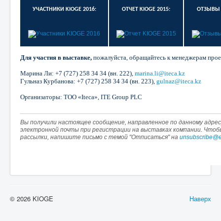
УЧАСТНИКИ KIOGE 2016:
ОТЧЕТ KIOGE 2015:
ОТЗЫВЫ О
Для участия в выставке,
пожалуйста, обращайтесь к менеджерам прое
Марина Ли:
+7
(727)
258
34
34
(вн. 222),
marina.li@iteca.kz
Гульназ Курбанова: +7
(727)
258
34
34
(вн. 223),
gulnaz@iteca.kz
Организаторы: ТОО «Iteca», ITE Group PLC
Вы получили настоящее сообщение, направленное по данному адресу
электронной почты при регистрации на выставках компании. Что
рассылки, напишите письмо с темой "Отписаться" на
unsubscribe@e
© 2026 KIOGE
Наверх