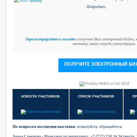
Подробнее..
Зарегистрируйтесь онлайн
и получите Ваш электронный бейдж, 
выставку, минуя очередь в регистрации.
ПОЛУЧИТЕ ЭЛЕКТРОННЫЙ БИ
НОВОСТИ УЧАСТНИКОВ:
СПИСОК УЧАСТНИКОВ:
ПР
По вопросам посещения выставки
, пожалуйста, обращайтесь:
Анара Саменова - Менеджер по маркетингу:
+7
(727)
258
34
34
(внутр. 