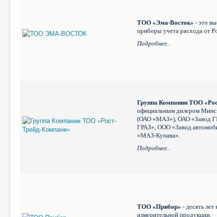
ТОО «Эма-Восток»
- это в
приборы учета расхода от Р
Подробнее..
Группа Компании ТОО «Ро
официальным дилером Минск
(ОАО «МАЗ»), ОАО «Завод
ГРАЗ», ООО «Завод автомоб
«МАЗ-Купава».
Подробнее..
ТОО «Прибор»
- десять лет
измерительной продукции.