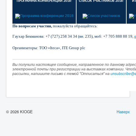
ПРОГРАММА КОНФЕРЕНЦИИ 2018:
СПИСОК УЧАСТНИКОВ 2018:
ИТ
По вопросам участия,
пожалуйста обращайтесь:
Гаухар Бекманова: +7 (727)
258
34
34 (вн. 235), моб: +7
705
888
88
19,
Организаторы: ТОО «Iteca», ITE Group plc
Вы получили настоящее сообщение, направленное по данному адресу
электронной почты при регистрации на выставках компании. Что
рассылки, напишите письмо с темой "Отписаться" на
unsubscribe@e
© 2026 KIOGE
Наверх